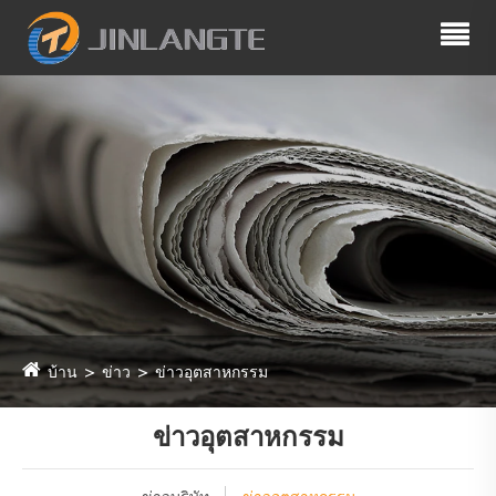
บ้าน
ข่าว
ข่าวอุตสาหกรรม
ข่าวอุตสาหกรรม