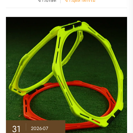
ข่าวบริษัท
ข่าวอุตสาหกรรม
31
2026-07