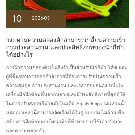
10
2026-03
วงแหวนความคล่องตัวสามารถเปลี่ยนความเร็ว
การประสานงาน และประสิทธิภาพของนักกีฬา
ได้อย่างไร
การฝึกความคล่องตัวเป็นสิ่งจำเป็นสำหรับนักกีฬา โค้ช และ
ผู้ที่ชื่นชอบการออกกำลังกายที่ต้องการปรับปรุงความเร็ว
ความสมดุล การประสานงาน และเวลาตอบสนอง หนึ่งใน
เครื่องมือฝึกซ้อมที่หลากหลายและมีประสิทธิภาพที่สุดที่ใช้
ในการปรับสภาพกีฬาสมัยใหม่คือ Agility Rings วงแหวนน้ำ
หนักเบาเหล่านี้สามารถจัดเรียงได้ในรูปแบบนับไม่ถ้วนเพื่อ
สร้างการฝึกซ้อมแบบไดนามิกที่ท้าทายการใช้เท้า จังหวะ
และความคล่องตัว