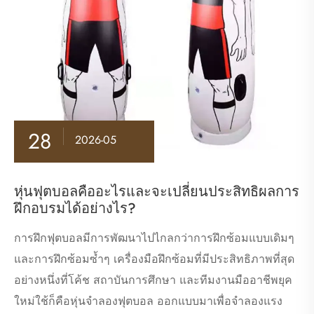
28
2026-05
หุ่นฟุตบอลคืออะไรและจะเปลี่ยนประสิทธิผลการ
ฝึกอบรมได้อย่างไร?
การฝึกฟุตบอลมีการพัฒนาไปไกลกว่าการฝึกซ้อมแบบเดิมๆ
และการฝึกซ้อมซ้ำๆ เครื่องมือฝึกซ้อมที่มีประสิทธิภาพที่สุด
อย่างหนึ่งที่โค้ช สถาบันการศึกษา และทีมงานมืออาชีพยุค
ใหม่ใช้ก็คือหุ่นจำลองฟุตบอล ออกแบบมาเพื่อจำลองแรง