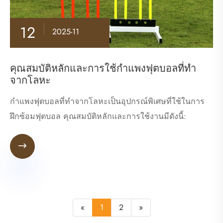
12
2025-11
คุณสมบัติหลักและการใช้กำแพงฟุตบอลที่ทำ
จากโลหะ
กำแพงฟุตบอลที่ทำจากโลหะเป็นอุปกรณ์พิเศษที่ใช้ในการ
ฝึกซ้อมฟุตบอล คุณสมบัติหลักและการใช้งานมีดังนี้:

«
1
2
»