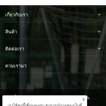
เกี่ยวกับเรา
สินค้า
ติดต่อเรา
ตามเรามา
ลิขสิทธิ์© 2025 Shaoxing Jinlangte Sports Goods
X
Co., Ltd. สงวนลิขสิทธิ์
เราใช้คุกกี้เพื่อมอบประสบการณ์การท่องเว็บที่