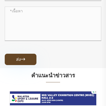
ส่ง

คำแนะนำข่าวสาร