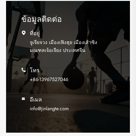
ข้อมูลติดต่อ
ที่อยู่

จูเจียจวง เมืองเฟิงฮุย เมืองเส้าซิง
มณฑลเจ้อเจียง ประเทศจีน
โทร

+86-13967527046
อีเมล

info@jinlangte.com