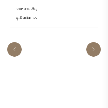
หุ่นฟุตบอลคืออะไรและจะเปลี่ยนประสิทธิผล
การฝึกอบรมได้อย่างไร?
ดูเพิ่มเติม >>

