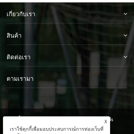
เกี่ยวกับเรา
สินค้า
ติดต่อเรา
ตามเรามา
ลิขสิทธิ์© 2025 Shaoxing Jinlangte Sports Goods
X
Co., Ltd. สงวนลิขสิทธิ์
เราใช้คุกกี้เพื่อมอบประสบการณ์การท่องเว็บที่