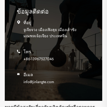
ข้อมูลติดต่อ
ที่อยู่

จูเจียจวง เมืองเฟิงฮุย เมืองเส้าซิง
มณฑลเจ้อเจียง ประเทศจีน
โทร

+86-13967527046
อีเมล

info@jinlangte.com